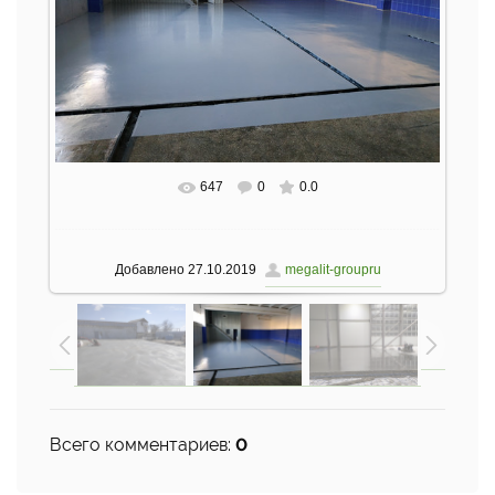
647
0
0.0
В реальном размере
1600x1200
/ 291.8Kb
Добавлено
27.10.2019
megalit-groupru
Всего комментариев
:
0